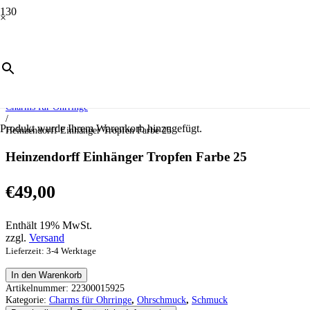
×
Start
/
Schmuck
/
Ohrschmuck
/
Charms für Ohrringe
/
Produkt
wurde Ihrem Warenkorb hinzugefügt.
Heinzendorff Einhänger Tropfen Farbe 25
Heinzendorff Einhänger Tropfen Farbe 25
€
49,00
Enthält 19% MwSt.
zzgl.
Versand
Lieferzeit: 3-4 Werktage
Heinzendorff
In den Warenkorb
Einhänger
Artikelnummer:
22300015925
Tropfen
Kategorie:
Charms für Ohrringe
,
Ohrschmuck
,
Schmuck