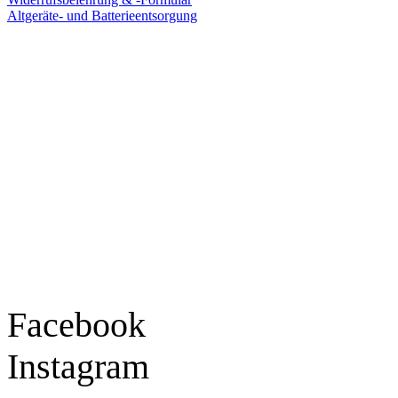
Altgeräte- und Batterieentsorgung
Ladengeschäft
Goldschmiede Patrick Schell e.K.
Hauptstraße 78
77855 Achern
Tel.: 07841 / 684284
Montag – Freitag
9:30 – 18:00 Uhr
Samstag
9:30 – 16:00 Uhr
Social Media
Facebook
Instagram