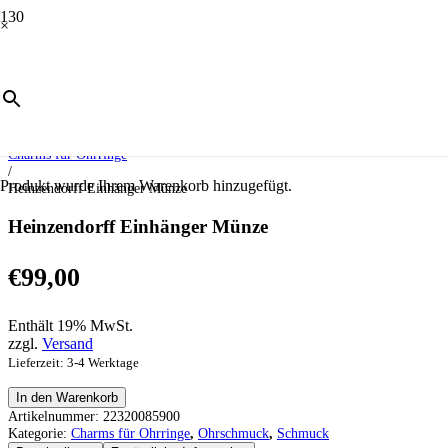
×
Start
/
Schmuck
/
Ohrschmuck
/
Charms für Ohrringe
/
Produkt
wurde Ihrem Warenkorb hinzugefügt.
Heinzendorff Einhänger Münze
Heinzendorff Einhänger Münze
€
99,00
Enthält 19% MwSt.
zzgl.
Versand
Lieferzeit: 3-4 Werktage
Heinzendorff
In den Warenkorb
Einhänger
Artikelnummer:
22320085900
Münze
Kategorie:
Charms für Ohrringe
,
Ohrschmuck
,
Schmuck