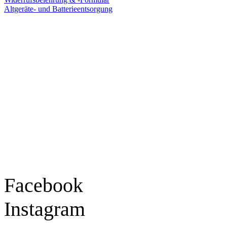
Altgeräte- und Batterieentsorgung
Ladengeschäft
Goldschmiede Patrick Schell e.K.
Hauptstraße 78
77855 Achern
Tel.: 07841 / 684284
Montag – Freitag
9:30 – 18:00 Uhr
Samstag
9:30 – 16:00 Uhr
Social Media
Facebook
Instagram