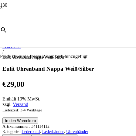
×
Start
/
Uhrenbänder
/
Lederbänder
/
Lederband
/
Produkt
wurde Ihrem Warenkorb hinzugefügt.
Eulit Uhrenband Nappa Weiß/Silber
Eulit Uhrenband Nappa Weiß/Silber
€
29,00
Enthält 19% MwSt.
zzgl.
Versand
Lieferzeit: 3-4 Werktage
Eulit
In den Warenkorb
Uhrenband
Artikelnummer:
341114112
Nappa
Kategorie:
Lederband
,
Lederbänder
,
Uhrenbänder