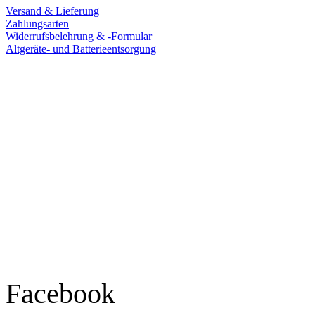
Versand & Lieferung
Zahlungsarten
Widerrufsbelehrung & -Formular
Altgeräte- und Batterieentsorgung
Ladengeschäft
Goldschmiede Patrick Schell e.K.
Hauptstraße 78
77855 Achern
Tel.: 07841 / 684284
Montag – Freitag
9:30 – 18:00 Uhr
Samstag
9:30 – 16:00 Uhr
Social Media
Facebook