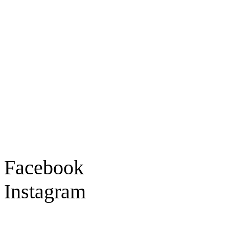
Ladengeschäft
Goldschmiede Patrick Schell e.K.
Hauptstraße 78
77855 Achern
Tel.: 07841 / 684284
Montag – Freitag
9:30 – 18:00 Uhr
Samstag
9:30 – 16:00 Uhr
Social Media
Facebook
Instagram
Geprüft