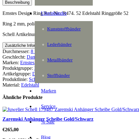
Beschreibung
Uhrenbänder
Ernstes Design Ring Ref.-Nr.: R474. 52 Edelstahl Ringgröße 52
Ring 2 mm, poliert Gr. 52
Kunststoffbänder
Schell Artikelnummer: 153784
Lederbänder
Zusätzliche Information
Durchmesser:
8 mm
Geschlecht:
Damen
Metallbänder
Marken:
Ernstes Design
Produktgruppe:
Handschmuck
Artikelgruppe:
Damenring
Stoffbänder
Produktlinie:
Schmuck
Material:
Edelstahl
Marken
Ähnliche Produkte
Service
Zaremski Anhänger Scheibe Gold/Schwarz
% Sale
€
265,00
Blog