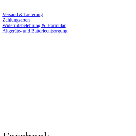
Service
Versand & Lieferung
Zahlungsarten
Widerrufsbelehrung & -Formular
Altgeräte- und Batterieentsorgung
Ladengeschäft
Goldschmiede Patrick Schell e.K.
Hauptstraße 78
77855 Achern
Tel.: 07841 / 684284
Montag – Freitag
9:30 – 18:00 Uhr
Samstag
9:30 – 16:00 Uhr
Social Media