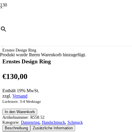
×
Start
/
Schmuck
/
Handschmuck
/
Damenring
/
Ernstes Design Ring
Produkt
wurde Ihrem Warenkorb hinzugefügt.
Ernstes Design Ring
€
130,00
Enthält 19% MwSt.
zzgl.
Versand
Lieferzeit: 3-4 Werktage
Ernstes
In den Warenkorb
Design
Artikelnummer:
R558.52
Ring
Kategorie:
Damenring
,
Handschmuck
,
Schmuck
Menge
Beschreibung
Zusätzliche Information