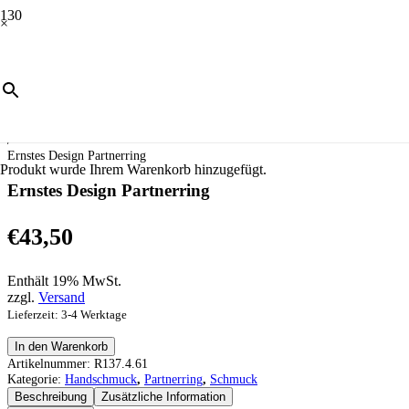
×
Start
/
Schmuck
/
Handschmuck
/
Partnerring
/
Ernstes Design Partnerring
Produkt
wurde Ihrem Warenkorb hinzugefügt.
Ernstes Design Partnerring
€
43,50
Enthält 19% MwSt.
zzgl.
Versand
Lieferzeit: 3-4 Werktage
Ernstes
In den Warenkorb
Design
Artikelnummer:
R137.4.61
Partnerring
Kategorie:
Handschmuck
,
Partnerring
,
Schmuck
Menge
Beschreibung
Zusätzliche Information