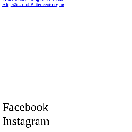
Altgeräte- und Batterieentsorgung
Ladengeschäft
Goldschmiede Patrick Schell e.K.
Hauptstraße 78
77855 Achern
Tel.: 07841 / 684284
Montag – Freitag
9:30 – 18:00 Uhr
Samstag
9:30 – 16:00 Uhr
Social Media
Facebook
Instagram