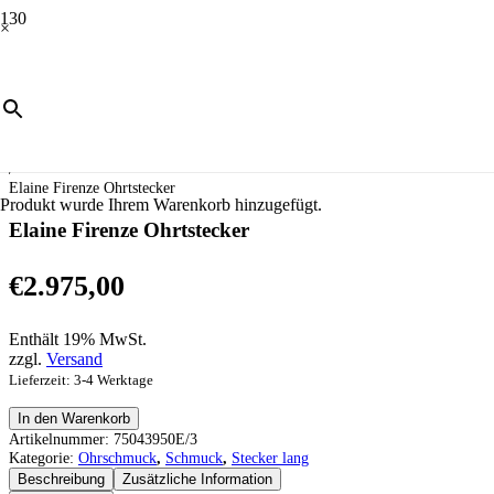
×
Start
/
Schmuck
/
Ohrschmuck
/
Stecker lang
/
Elaine Firenze Ohrtstecker
Produkt
wurde Ihrem Warenkorb hinzugefügt.
Elaine Firenze Ohrtstecker
€
2.975,00
Enthält 19% MwSt.
zzgl.
Versand
Lieferzeit: 3-4 Werktage
Elaine
In den Warenkorb
Firenze
Artikelnummer:
75043950E/3
Ohrtstecker
Kategorie:
Ohrschmuck
,
Schmuck
,
Stecker lang
Menge
Beschreibung
Zusätzliche Information