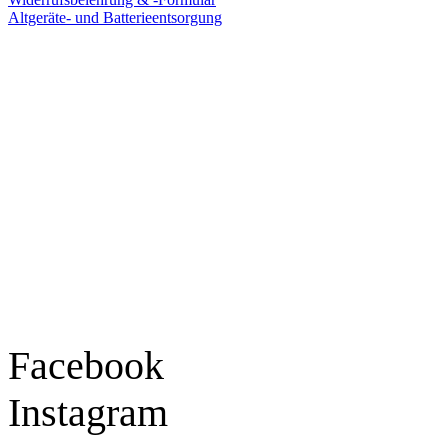
Altgeräte- und Batterieentsorgung
Ladengeschäft
Goldschmiede Patrick Schell e.K.
Hauptstraße 78
77855 Achern
Tel.: 07841 / 684284
Montag – Freitag
9:30 – 18:00 Uhr
Samstag
9:30 – 16:00 Uhr
Social Media
Facebook
Instagram