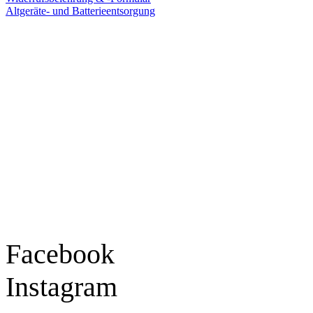
Altgeräte- und Batterieentsorgung
Ladengeschäft
Goldschmiede Patrick Schell e.K.
Hauptstraße 78
77855 Achern
Tel.: 07841 / 684284
Montag – Freitag
9:30 – 18:00 Uhr
Samstag
9:30 – 16:00 Uhr
Social Media
Facebook
Instagram