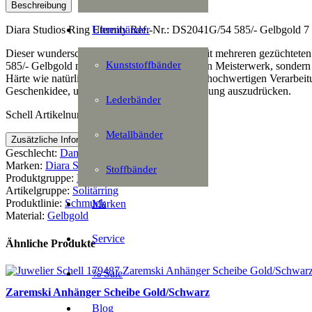
Menge
Beschreibung
Uhrenbänder
Diara Studios Ring Eternity Ref.-Nr.: DS2041G/54 585/- Gelbgold 7 
Dieser wunderschöne ETERNITY Ring ist mit mehreren gezüchteten
Kunststoffbänder
585/- Gelbgold nicht nur zu einem ästhetischen Meisterwerk, sondern
Härte wie natürliche Diamanten. Dank seiner hochwertigen Verarbeitun
Geschenkidee, um Zuneigung und Wertschätzung auszudrücken.
Lederbänder
Schell Artikelnummer: 179723
Metallbänder
Zusätzliche Information
Geschlecht:
Damen
Marken:
Diara Studios
Stoffbänder
Produktgruppe:
Handschmuck
Artikelgruppe:
Solitärring
Produktlinie:
Schmuck
Marken
Material:
Gelbgold
Service
Ähnliche Produkte
% Sale
Zaremski Anhänger Scheibe Gold/Schwarz
Blog