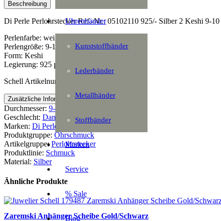
Beschreibung
Uhrenbänder
Di Perle Perlohrstecker Ref.-Nr.: 05102110 925/- Silber 2 Keshi 9-
Perlenfarbe: weiß
Kunststoffbänder
Perlengröße: 9-10
Form: Keshi
Legierung: 925 platiniert
Lederbänder
Schell Artikelnummer: 171290
Metallbänder
Zusätzliche Information
Durchmesser:
9-10 mm
Geschlecht:
Damen
Stoffbänder
Marken:
Di Perle
Produktgruppe:
Ohrschmuck
Artikelgruppe:
Perlohrstecker
Marken
Produktlinie:
Schmuck
Material:
Silber
Service
Ähnliche Produkte
% Sale
Zaremski Anhänger Scheibe Gold/Schwarz
Blog