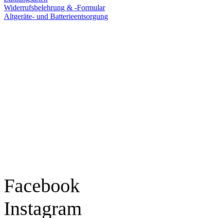
Widerrufsbelehrung & -Formular
Altgeräte- und Batterieentsorgung
Ladengeschäft
Goldschmiede Patrick Schell e.K.
Hauptstraße 78
77855 Achern
Tel.: 07841 / 684284
Montag – Freitag
9:30 – 18:00 Uhr
Samstag
9:30 – 16:00 Uhr
Social Media
Facebook
Instagram