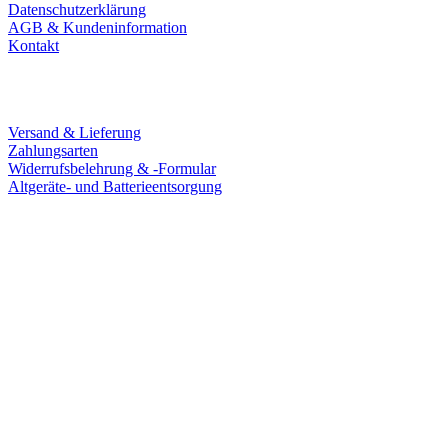
Datenschutzerklärung
AGB & Kundeninformation
Kontakt
Service
Versand & Lieferung
Zahlungsarten
Widerrufsbelehrung & -Formular
Altgeräte- und Batterieentsorgung
Ladengeschäft
Goldschmiede Patrick Schell e.K.
Hauptstraße 78
77855 Achern
Tel.: 07841 / 684284
Montag – Freitag
9:30 – 18:00 Uhr
Samstag
9:30 – 16:00 Uhr