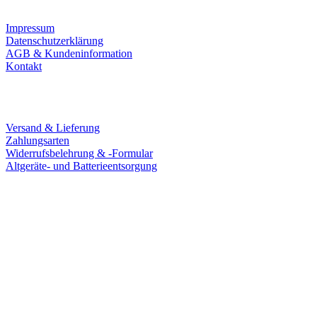
Impressum
Datenschutzerklärung
AGB & Kundeninformation
Kontakt
Service
Versand & Lieferung
Zahlungsarten
Widerrufsbelehrung & -Formular
Altgeräte- und Batterieentsorgung
Ladengeschäft
Goldschmiede Patrick Schell e.K.
Hauptstraße 78
77855 Achern
Tel.: 07841 / 684284
Montag – Freitag
9:30 – 18:00 Uhr