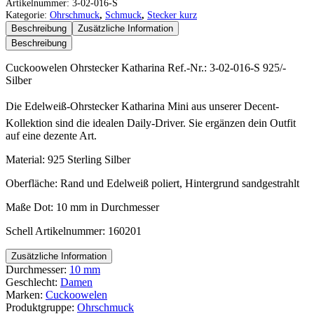
Ohrstecker
Artikelnummer:
3-02-016-S
Katharina
Kategorie:
Ohrschmuck
,
Schmuck
,
Stecker kurz
Menge
Beschreibung
Zusätzliche Information
Beschreibung
Cuckoowelen Ohrstecker Katharina Ref.-Nr.: 3-02-016-S 925/-
Silber
Die Edelweiß-Ohrstecker Katharina Mini aus unserer Decent-
Kollektion sind die idealen Daily-Driver. Sie ergänzen dein Outfit
auf eine dezente Art.
Material: 925 Sterling Silber
Oberfläche: Rand und Edelweiß poliert, Hintergrund sandgestrahlt
Maße Dot: 10 mm in Durchmesser
Schell Artikelnummer: 160201
Zusätzliche Information
Durchmesser:
10 mm
Geschlecht:
Damen
Marken:
Cuckoowelen
Produktgruppe:
Ohrschmuck