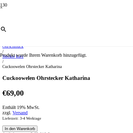
×
Start
/
Schmuck
/
Ohrschmuck
/
Produkt
wurde Ihrem Warenkorb hinzugefügt.
Stecker kurz
/
Cuckoowelen Ohrstecker Katharina
Cuckoowelen Ohrstecker Katharina
€
69,00
Enthält 19% MwSt.
zzgl.
Versand
Lieferzeit: 3-4 Werktage
Cuckoowelen
In den Warenkorb