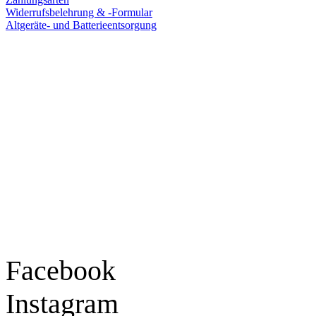
Widerrufsbelehrung & -Formular
Altgeräte- und Batterieentsorgung
Ladengeschäft
Goldschmiede Patrick Schell e.K.
Hauptstraße 78
77855 Achern
Tel.: 07841 / 684284
Montag – Freitag
9:30 – 18:00 Uhr
Samstag
9:30 – 16:00 Uhr
Social Media
Facebook
Instagram