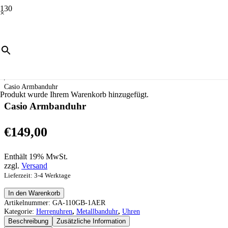
×
Start
/
Uhren
/
Herrenuhren
/
Metallbanduhr
/
Casio Armbanduhr
Produkt
wurde Ihrem Warenkorb hinzugefügt.
Casio Armbanduhr
€
149,00
Enthält 19% MwSt.
zzgl.
Versand
Lieferzeit: 3-4 Werktage
Casio
In den Warenkorb
Armbanduhr
Artikelnummer:
GA-110GB-1AER
Menge
Kategorie:
Herrenuhren
,
Metallbanduhr
,
Uhren
Beschreibung
Zusätzliche Information