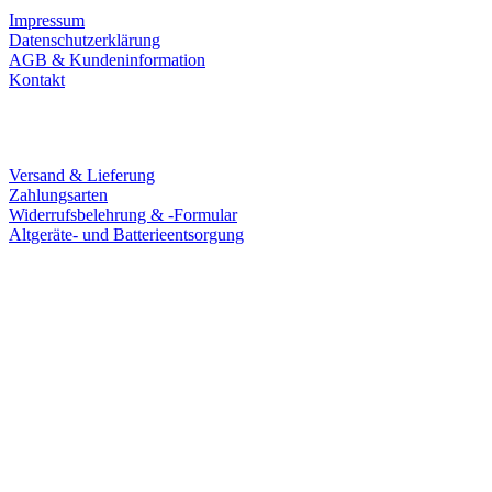
Impressum
Datenschutzerklärung
AGB & Kundeninformation
Kontakt
Service
Versand & Lieferung
Zahlungsarten
Widerrufsbelehrung & -Formular
Altgeräte- und Batterieentsorgung
Ladengeschäft
Goldschmiede Patrick Schell e.K.
Hauptstraße 78
77855 Achern
Tel.: 07841 / 684284
Montag – Freitag
9:30 – 18:00 Uhr
Samstag