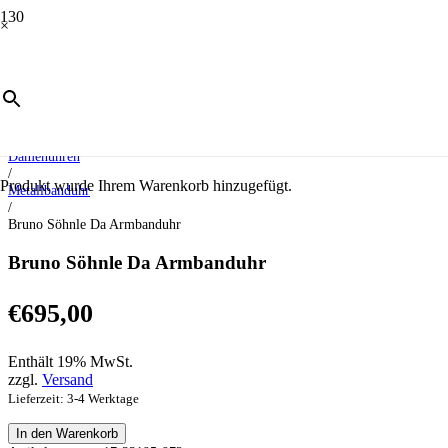
×
Start
/
Uhren
/
Damenuhren
/
Produkt
wurde Ihrem Warenkorb hinzugefügt.
Metallbanduhr
/
Bruno Söhnle Da Armbanduhr
Bruno Söhnle Da Armbanduhr
€
695,00
Enthält 19% MwSt.
zzgl.
Versand
Lieferzeit: 3-4 Werktage
Bruno
In den Warenkorb