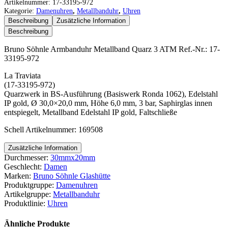
Söhnle
Artikelnummer:
17-33195-972
Da
Kategorie:
Damenuhren
,
Metallbanduhr
,
Uhren
Armbanduhr
Beschreibung
Zusätzliche Information
Menge
Beschreibung
Bruno Söhnle Armbanduhr Metallband Quarz 3 ATM Ref.-Nr.: 17-
33195-972
La Traviata
(17-33195-972)
Quarzwerk in BS-Ausführung (Basiswerk Ronda 1062), Edelstahl
IP gold, Ø 30,0×20,0 mm, Höhe 6,0 mm, 3 bar, Saphirglas innen
entspiegelt, Metallband Edelstahl IP gold, Faltschließe
Schell Artikelnummer: 169508
Zusätzliche Information
Durchmesser:
30mmx20mm
Geschlecht:
Damen
Marken:
Bruno Söhnle Glashütte
Produktgruppe:
Damenuhren
Artikelgruppe:
Metallbanduhr
Produktlinie:
Uhren
Ähnliche Produkte