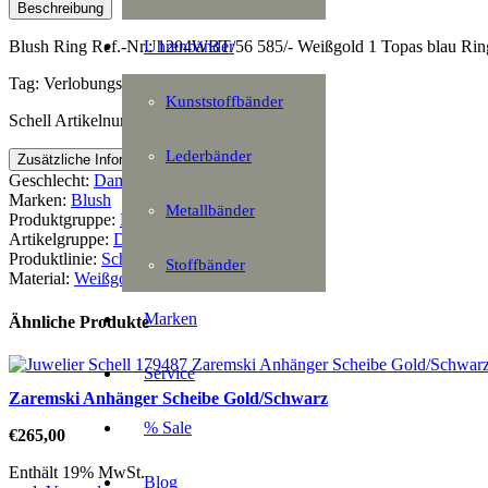
Beschreibung
Uhrenbänder
Blush Ring Ref.-Nr.: 1204WBT/56 585/- Weißgold 1 Topas blau Rin
Tag: Verlobungsring
Kunststoffbänder
Schell Artikelnummer: 168994
Lederbänder
Zusätzliche Information
Geschlecht:
Damen
Marken:
Blush
Metallbänder
Produktgruppe:
Handschmuck
Artikelgruppe:
Damenring
Produktlinie:
Schmuck
Stoffbänder
Material:
Weißgold
Marken
Ähnliche Produkte
Service
Zaremski Anhänger Scheibe Gold/Schwarz
% Sale
€
265,00
Enthält 19% MwSt.
Blog