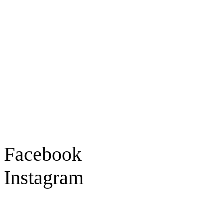
Ladengeschäft
Goldschmiede Patrick Schell e.K.
Hauptstraße 78
77855 Achern
Tel.: 07841 / 684284
Montag – Freitag
9:30 – 18:00 Uhr
Samstag
9:30 – 16:00 Uhr
Social Media
Facebook
Instagram
Geprüft