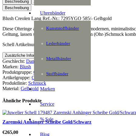
Menge
Beschreibung
Zusätzliche Information
Beschreibung
Uhrenbänder
Blush Creolen Lang Ref.-Nr.: 7295YGO 585/- Gelbgold
Kunststoffbänder
Diese Ohrringe aus 585er Gelbgold in einem modernen, minimalistisc
Geltung, lassen sich aber auch gut mit anderem (Ohr-)Schmuck komb
Lederbänder
Schell Artikelnummer: 169011
Zusätzliche Information
Metallbänder
Geschlecht:
Damen
Marken:
Blush
Produktgruppe:
Ohrschmuck
Stoffbänder
Artikelgruppe:
Creolen
Produktlinie:
Schmuck
Material:
Gelbgold
Marken
Ähnliche Produkte
Service
% Sale
Zaremski Anhänger Scheibe Gold/Schwarz
€
265,00
Blog