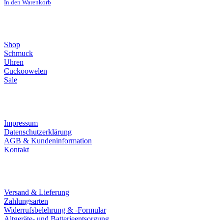
In den Warenkorb
Direktlinks
Shop
Schmuck
Uhren
Cuckoowelen
Sale
Infos
Impressum
Datenschutzerklärung
AGB & Kundeninformation
Kontakt
Service
Versand & Lieferung
Zahlungsarten
Widerrufsbelehrung & -Formular
Altgeräte- und Batterieentsorgung