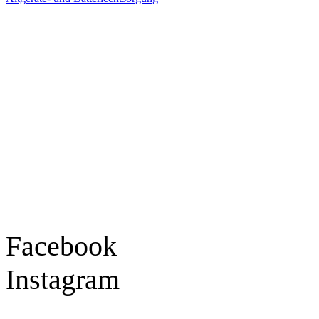
Ladengeschäft
Goldschmiede Patrick Schell e.K.
Hauptstraße 78
77855 Achern
Tel.: 07841 / 684284
Montag – Freitag
9:30 – 18:00 Uhr
Samstag
9:30 – 16:00 Uhr
Social Media
Facebook
Instagram