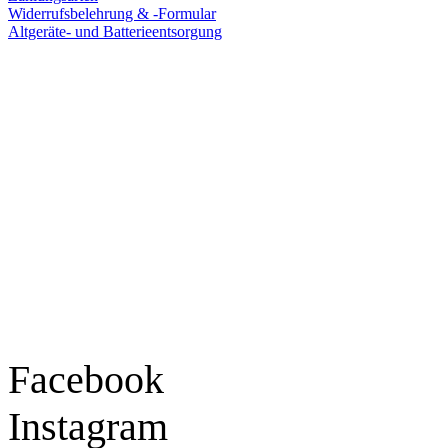
Widerrufsbelehrung & -Formular
Altgeräte- und Batterieentsorgung
Ladengeschäft
Goldschmiede Patrick Schell e.K.
Hauptstraße 78
77855 Achern
Tel.: 07841 / 684284
Montag – Freitag
9:30 – 18:00 Uhr
Samstag
9:30 – 16:00 Uhr
Social Media
Facebook
Instagram