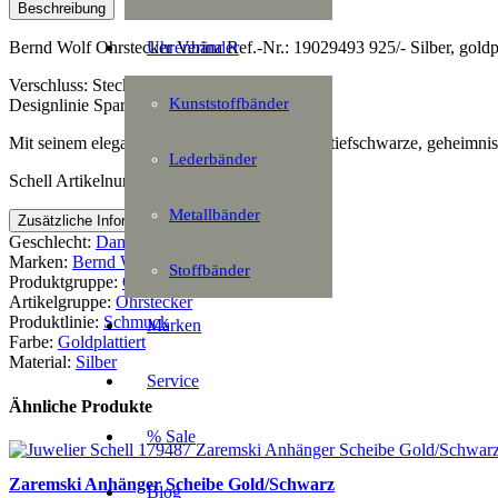
Menge
Beschreibung
Uhrenbänder
Bernd Wolf Ohrstecker Verina Ref.-Nr.: 19029493 925/- Silber, goldpl
Verschluss: Steckerfeder
Kunststoffbänder
Designlinie Sparkling Pavé
Mit seinem eleganten Funkeln eignet sich der tiefschwarze, geheimn
Lederbänder
Schell Artikelnummer: 179031
Metallbänder
Zusätzliche Information
Geschlecht:
Damen
Marken:
Bernd Wolf
Stoffbänder
Produktgruppe:
Ohrschmuck
Artikelgruppe:
Ohrstecker
Produktlinie:
Schmuck
Marken
Farbe:
Goldplattiert
Material:
Silber
Service
Ähnliche Produkte
% Sale
Zaremski Anhänger Scheibe Gold/Schwarz
Blog