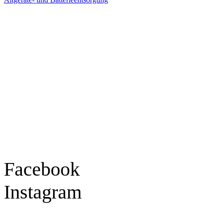
Ladengeschäft
Goldschmiede Patrick Schell e.K.
Hauptstraße 78
77855 Achern
Tel.: 07841 / 684284
Montag – Freitag
9:30 – 18:00 Uhr
Samstag
9:30 – 16:00 Uhr
Social Media
Facebook
Instagram