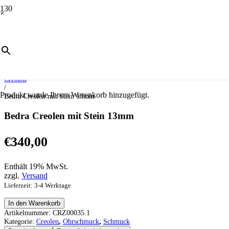
×
Start
/
Schmuck
/
Ohrschmuck
/
Creolen
/
Produkt
wurde Ihrem Warenkorb hinzugefügt.
Bedra Creolen mit Stein 13mm
Bedra Creolen mit Stein 13mm
€
340,00
Enthält 19% MwSt.
zzgl.
Versand
Lieferzeit: 3-4 Werktage
Bedra
In den Warenkorb
Creolen
Artikelnummer:
CRZ00035.1
mit
Kategorie:
Creolen
,
Ohrschmuck
,
Schmuck