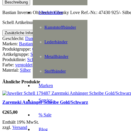
Love
Beschreibung
Menge
Uhrenbänder
Bastian Inverun Ohrstecker Chunky Love Ref.-Nr.: 47430 925/- Silbe
Schell Artikelnummer: 178860
Kunststoffbänder
Zusätzliche Information
Geschlecht:
Damen
Lederbänder
Marken:
Bastian Inverun
Produktgruppe:
Ohrschmuck
Artikelgruppe:
Stecker
Metallbänder
Produktlinie:
Schmuck
Farbe:
vergoldet
Material:
Silber
Stoffbänder
Ähnliche Produkte
Marken
Service
Zaremski Anhänger Scheibe Gold/Schwarz
€
265,00
% Sale
Enthält 19% MwSt.
zzgl.
Versand
Blog