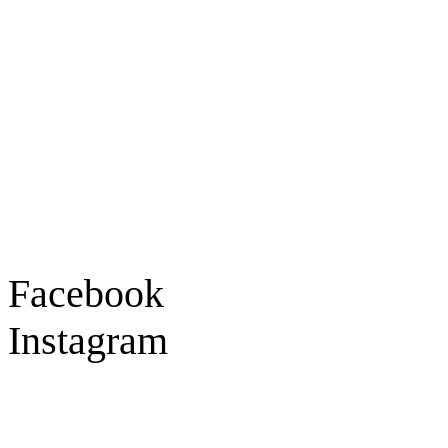
Goldschmiede Patrick Schell e.K.
Hauptstraße 78
77855 Achern
Tel.: 07841 / 684284
Montag – Freitag
9:30 – 18:00 Uhr
Samstag
9:30 – 16:00 Uhr
Social Media
Facebook
Instagram
Geprüft