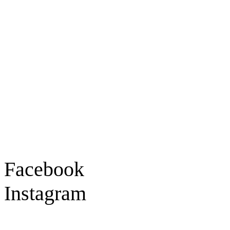
Ladengeschäft
Goldschmiede Patrick Schell e.K.
Hauptstraße 78
77855 Achern
Tel.: 07841 / 684284
Montag – Freitag
9:30 – 18:00 Uhr
Samstag
9:30 – 16:00 Uhr
Social Media
Facebook
Instagram
Geprüft