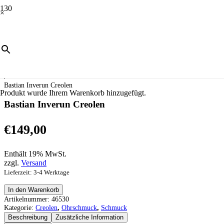
×
Start
/
Schmuck
/
Ohrschmuck
/
Creolen
/
Bastian Inverun Creolen
Produkt
wurde Ihrem Warenkorb hinzugefügt.
Bastian Inverun Creolen
€
149,00
Enthält 19% MwSt.
zzgl.
Versand
Lieferzeit: 3-4 Werktage
Bastian
In den Warenkorb
Inverun
Artikelnummer:
46530
Creolen
Kategorie:
Creolen
,
Ohrschmuck
,
Schmuck
Menge
Beschreibung
Zusätzliche Information