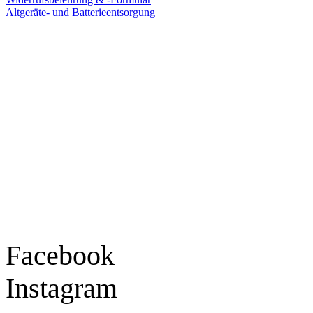
Altgeräte- und Batterieentsorgung
Ladengeschäft
Goldschmiede Patrick Schell e.K.
Hauptstraße 78
77855 Achern
Tel.: 07841 / 684284
Montag – Freitag
9:30 – 18:00 Uhr
Samstag
9:30 – 16:00 Uhr
Social Media
Facebook
Instagram