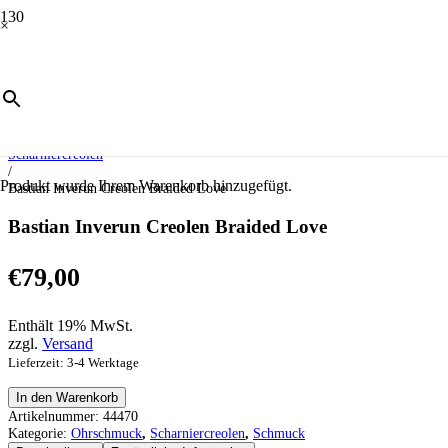
×
Start
/
Schmuck
/
Ohrschmuck
/
Scharniercreolen
/
Produkt
wurde Ihrem Warenkorb hinzugefügt.
Bastian Inverun Creolen Braided Love
Bastian Inverun Creolen Braided Love
€
79,00
Enthält 19% MwSt.
zzgl.
Versand
Lieferzeit: 3-4 Werktage
Bastian
In den Warenkorb
Inverun
Artikelnummer:
44470
Creolen
Kategorie:
Ohrschmuck
,
Scharniercreolen
,
Schmuck