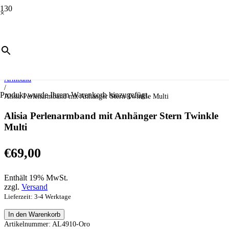
×
Start
/
Schmuck
/
Armschmuck
/
Armband
/
Produkt
wurde Ihrem Warenkorb hinzugefügt.
Alisia Perlenarmband mit Anhänger Stern Twinkle Multi
Alisia Perlenarmband mit Anhänger Stern Twinkle
Multi
€
69,00
Enthält 19% MwSt.
zzgl.
Versand
Lieferzeit: 3-4 Werktage
Alisia
In den Warenkorb
Perlenarmband
Artikelnummer:
AL4910-Oro