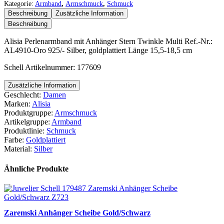
mit
Kategorie:
Armband
,
Armschmuck
,
Schmuck
Anhänger
Beschreibung
Zusätzliche Information
Stern
Beschreibung
Twinkle
Multi
Alisia Perlenarmband mit Anhänger Stern Twinkle Multi Ref.-Nr.:
Menge
AL4910-Oro 925/- Silber, goldplattiert Länge 15,5-18,5 cm
Schell Artikelnummer: 177609
Zusätzliche Information
Geschlecht:
Damen
Marken:
Alisia
Produktgruppe:
Armschmuck
Artikelgruppe:
Armband
Produktlinie:
Schmuck
Farbe:
Goldplattiert
Material:
Silber
Ähnliche Produkte
Zaremski Anhänger Scheibe Gold/Schwarz