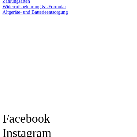
Zahlungsarten
Widerrufsbelehrung & -Formular
Altgeräte- und Batterieentsorgung
Ladengeschäft
Goldschmiede Patrick Schell e.K.
Hauptstraße 78
77855 Achern
Tel.: 07841 / 684284
Montag – Freitag
9:30 – 18:00 Uhr
Samstag
9:30 – 16:00 Uhr
Social Media
Facebook
Instagram