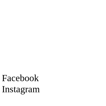
Ladengeschäft
Goldschmiede Patrick Schell e.K.
Hauptstraße 78
77855 Achern
Tel.: 07841 / 684284
Montag – Freitag
9:30 – 18:00 Uhr
Samstag
9:30 – 16:00 Uhr
Social Media
Facebook
Instagram
Geprüft