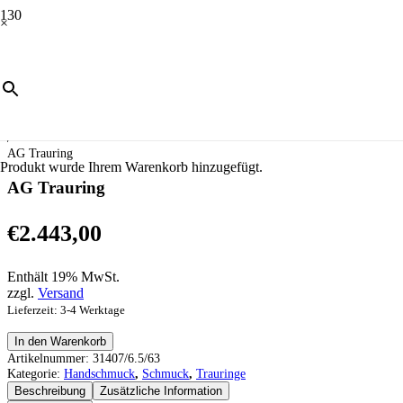
×
Start
/
Schmuck
/
Handschmuck
/
Trauringe
/
AG Trauring
Produkt
wurde Ihrem Warenkorb hinzugefügt.
AG Trauring
€
2.443,00
Enthält 19% MwSt.
zzgl.
Versand
Lieferzeit: 3-4 Werktage
AG
In den Warenkorb
Trauring
Artikelnummer:
31407/6.5/63
Menge
Kategorie:
Handschmuck
,
Schmuck
,
Trauringe
Beschreibung
Zusätzliche Information