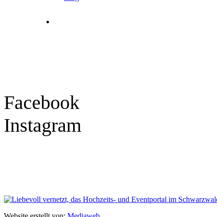
Tel.: 07841 / 684284
Montag – Freitag
9:30 – 18:00 Uhr
Samstag
9:30 – 16:00 Uhr
Social Media
Facebook
Instagram
Geprüft
Website erstellt von:
Mediaweb