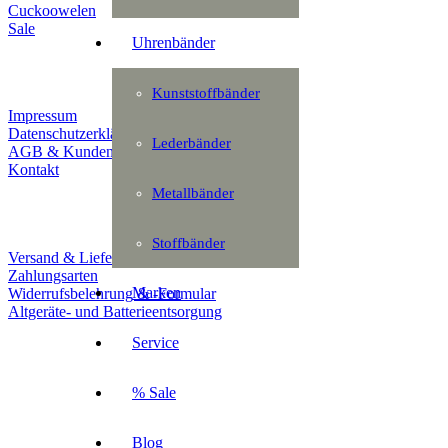
Cuckoowelen
Sale
Uhrenbänder
Infos
Kunststoffbänder
Impressum
Datenschutzerklärung
Lederbänder
AGB & Kundeninformation
Kontakt
Metallbänder
Service
Stoffbänder
Versand & Lieferung
Zahlungsarten
Marken
Widerrufsbelehrung & -Formular
Altgeräte- und Batterieentsorgung
Service
Ladengeschäft
% Sale
Goldschmiede Patrick Schell e.K.
Hauptstraße 78
77855 Achern
Blog