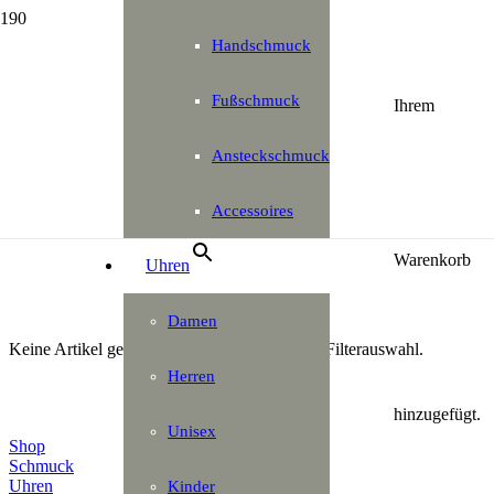
Handschmuck
Fußschmuck
×
Ihrem
Ansteckschmuck
Accessoires
Warenkorb
Uhren
Damen
Keine Artikel gefunden, bitte ändern Sie Ihre Filterauswahl.
Herren
Direktlinks
hinzugefügt.
Unisex
Shop
Schmuck
Uhren
Kinder