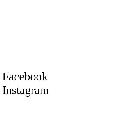
Goldschmiede Patrick Schell e.K.
Hauptstraße 78
77855 Achern
Tel.: 07841 / 684284
Montag – Freitag
9:30 – 18:00 Uhr
Samstag
9:30 – 16:00 Uhr
Social Media
Facebook
Instagram
Geprüft