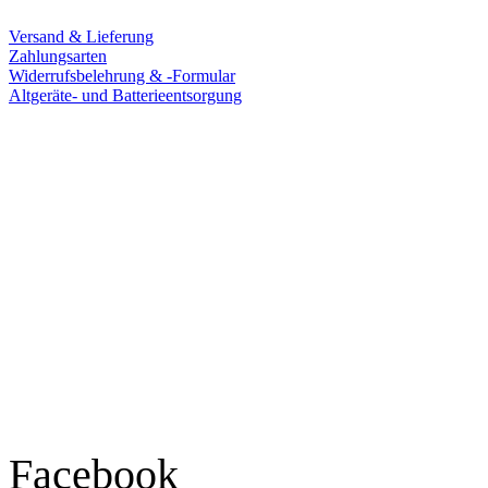
Versand & Lieferung
Zahlungsarten
Widerrufsbelehrung & -Formular
Altgeräte- und Batterieentsorgung
Ladengeschäft
Goldschmiede Patrick Schell e.K.
Hauptstraße 78
77855 Achern
Tel.: 07841 / 684284
Montag – Freitag
9:30 – 18:00 Uhr
Samstag
9:30 – 16:00 Uhr
Social Media
Facebook