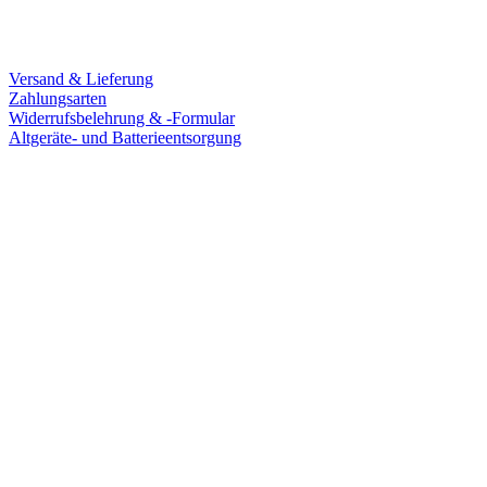
Service
Versand & Lieferung
Zahlungsarten
Widerrufsbelehrung & -Formular
Altgeräte- und Batterieentsorgung
Ladengeschäft
Goldschmiede Patrick Schell e.K.
Hauptstraße 78
77855 Achern
Tel.: 07841 / 684284
Montag – Freitag
9:30 – 18:00 Uhr
Samstag
9:30 – 16:00 Uhr
Social Media