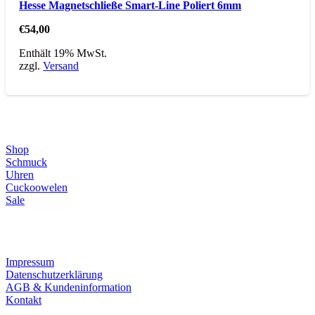
Hesse Magnetschließe Smart-Line Poliert 6mm
€
54,00
Enthält 19% MwSt.
zzgl.
Versand
Direktlinks
Shop
Schmuck
Uhren
Cuckoowelen
Sale
Infos
Impressum
Datenschutzerklärung
AGB & Kundeninformation
Kontakt