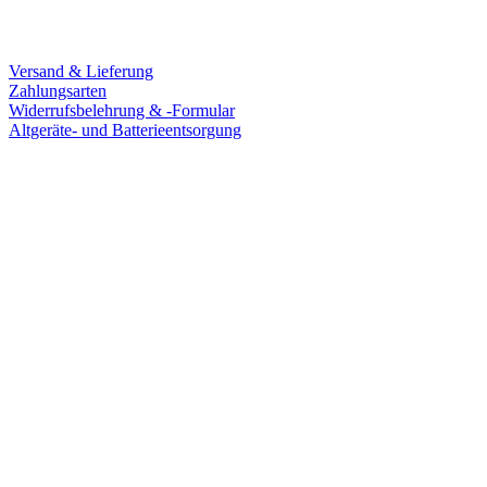
Service
Versand & Lieferung
Zahlungsarten
Widerrufsbelehrung & -Formular
Altgeräte- und Batterieentsorgung
Ladengeschäft
Goldschmiede Patrick Schell e.K.
Hauptstraße 78
77855 Achern
Tel.: 07841 / 684284
Montag – Freitag
9:30 – 18:00 Uhr
Samstag
9:30 – 16:00 Uhr
Social Media