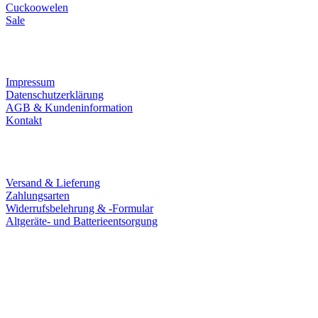
Cuckoowelen
Sale
Infos
Impressum
Datenschutzerklärung
AGB & Kundeninformation
Kontakt
Service
Versand & Lieferung
Zahlungsarten
Widerrufsbelehrung & -Formular
Altgeräte- und Batterieentsorgung
Ladengeschäft
Goldschmiede Patrick Schell e.K.
Hauptstraße 78
77855 Achern