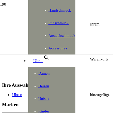
Handschmuck
Fußschmuck
×
Ihrem
Ansteckschmuck
Accessoires
Warenkorb
Uhren
Damen
Ihre Auswahl
Herren
hinzugefügt.
Uhren
Unisex
Marken
Kinder