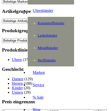
Uhrenbänder
Artikelgruppe
Kunststoffbänder
Produktgruppe
Lederbänder
Metallbänder
Produktlinie
Uhren
(372)
Stoffbänder
Geschlecht
Marken
Damen
(129)
Herren
(188)
Service
Kinder
(20)
Unisex
(29)
% Sale
Preis eingrenzen
Blog