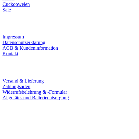
Cuckoowelen
Sale
Infos
Impressum
Datenschutzerklärung
AGB & Kundeninformation
Kontakt
Service
Versand & Lieferung
Zahlungsarten
Widerrufsbelehrung & -Formular
Altgeräte- und Batterieentsorgung
Ladengeschäft
Goldschmiede Patrick Schell e.K.
Hauptstraße 78
77855 Achern